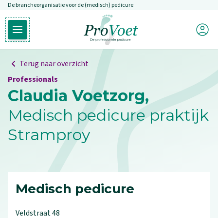
De brancheorganisatie voor de (medisch) pedicure
Overslaan en naar de inhoud gaan
Mijn P
Open hoofdmenu
Ga naar de homepagina
Terug naar overzicht
Professionals
Claudia Voetzorg,
Medisch pedicure praktijk
Stramproy
Medisch pedicure
Veldstraat
48