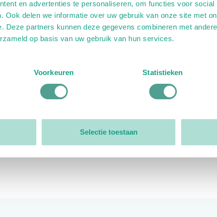
ent en advertenties te personaliseren, om functies voor social
. Ook delen we informatie over uw gebruik van onze site met on
e. Deze partners kunnen deze gegevens combineren met andere i
erzameld op basis van uw gebruik van hun services.
ink)
ande link)
t op uitgaande link)
Voorkeuren
Statistieken
Organisatie
Bestuur
Selectie toestaan