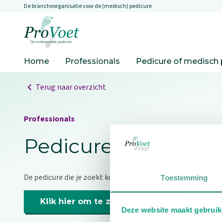
De brancheorganisatie voor de (medisch) pedicure
Overslaan en naar de inhoud gaan
Ga naar de homepagina
Home
Professionals
Pedicure of medisch 
Terug naar overzicht
Professionals
Pedicure niet gevo
De pedicure die je zoekt kunnen we niet vinden.
Toestemming
Klik hier om te zoeken naar een andere p
Deze website maakt gebruik