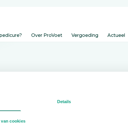
pedicure?
Over ProVoet
Vergoeding
Actueel
nden
Details
edicure.
 van cookies