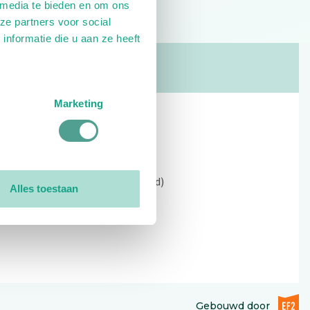
 media te bieden en om ons
ze partners voor social
nformatie die u aan ze heeft
Marketing
Contact
Kerkewijk 69, 3901 EC Veenendaal
Open: 09:00 - 12:30 (alleen ochtend)
Alles toestaan
Tel: 0318-551369
Contact:
contactformulier
EF2 (op
Gebouwd door