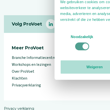
We gebruiken cookies om cont
websiteverkeer te analyseren
media, adverteren en analys
Footer
verstrekt of die ze hebben v
Volg ProVoet
linkedin
facebook
(Let op uitgaande link)
twitter
(Let op uitgaande l
instagram
(Let op uitga
(Le
Toestemmingsselectie
Noodzakelijk
Meer ProVoet
Branche Informatiecentrum
Workshops en lezingen
Weigeren
Over ProVoet
Klachten
Privacyverklaring
Privacy verklaring