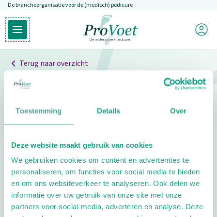
De brancheorganisatie voor de (medisch) pedicure
Overslaan en naar de inhoud gaan
Mijn P
Open hoofdmenu
Ga naar de homepagina
Terug naar overzicht
Professionals
Pedicure niet gevonden
Toestemming
Details
Over
De pedicure die je zoekt kunnen we niet vinden.
Deze website maakt gebruik van cookies
Klik hier om te zoeken naar een andere
We gebruiken cookies om content en advertenties te
pedicure.
personaliseren, om functies voor social media te bieden
en om ons websiteverkeer te analyseren. Ook delen we
informatie over uw gebruik van onze site met onze
partners voor social media, adverteren en analyse. Deze
Footer