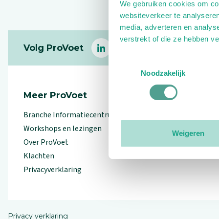
We gebruiken cookies om cont
websiteverkeer te analyseren
media, adverteren en analys
Footer
verstrekt of die ze hebben v
Volg ProVoet
linkedin
facebook
(Let op uitgaande link)
twitter
(Let op uitgaande l
instagram
(Let op uitga
(Le
Toestemmingsselectie
Noodzakelijk
Meer ProVoet
Branche Informatiecentrum
Workshops en lezingen
Weigeren
Over ProVoet
Klachten
Privacyverklaring
Privacy verklaring