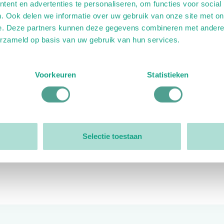
ent en advertenties te personaliseren, om functies voor social
. Ook delen we informatie over uw gebruik van onze site met on
e. Deze partners kunnen deze gegevens combineren met andere i
erzameld op basis van uw gebruik van hun services.
ink)
ande link)
t op uitgaande link)
Voorkeuren
Statistieken
Organisatie
Bestuur
Selectie toestaan