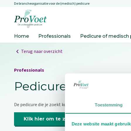
De brancheorganisatie voor de (medisch) pedicure
Overslaan en naar de inhoud gaan
Ga naar de homepagina
Home
Professionals
Pedicure of medisch 
Terug naar overzicht
Professionals
Pedicure niet gevo
De pedicure die je zoekt kunnen we niet vinden.
Toestemming
Klik hier om te zoeken naar een andere p
Deze website maakt gebruik