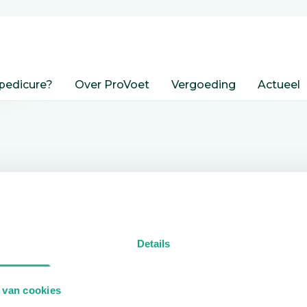
pedicure?
Over ProVoet
Vergoeding
Actueel
nden
Details
edicure.
 van cookies