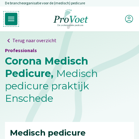
De brancheorganisatie voor de (medisch) pedicure
Overslaan en naar de inhoud gaan
Mijn P
Open hoofdmenu
Ga naar de homepagina
Terug naar overzicht
Professionals
Corona Medisch
Pedicure,
Medisch
pedicure praktijk
Enschede
Medisch pedicure