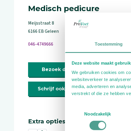
Medisch pedicure
Meijsstraat
8
6166 EB
Geleen
046-4749666
Toestemming
Deze website maakt gebruik
Bezoek de website
We gebruiken cookies om cont
websiteverkeer te analyseren
media, adverteren en analys
Schrijf ook een review
verstrekt of die ze hebben v
Toestemmingsselectie
Noodzakelijk
Extra opties