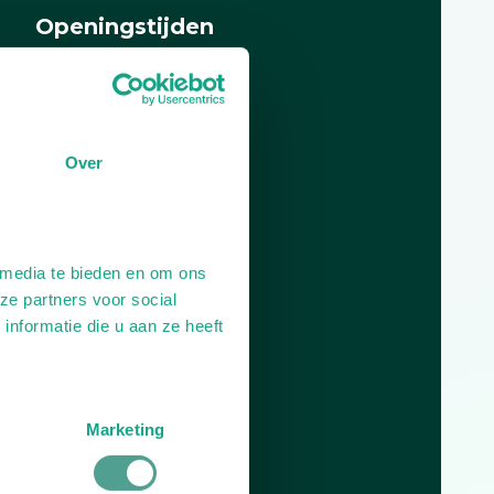
Openingstijden
Dag
Tijd
Plan je route
Over
 media te bieden en om ons
ze partners voor social
nformatie die u aan ze heeft
Marketing