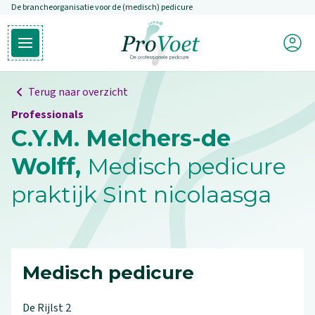
De brancheorganisatie voor de (medisch) pedicure
Overslaan en naar de inhoud gaan
Mijn P
Open hoofdmenu
Ga naar de homepagina
Terug naar overzicht
Professionals
C.Y.M. Melchers-de
Wolff,
Medisch pedicure
praktijk Sint nicolaasga
Medisch pedicure
De Rijlst
2