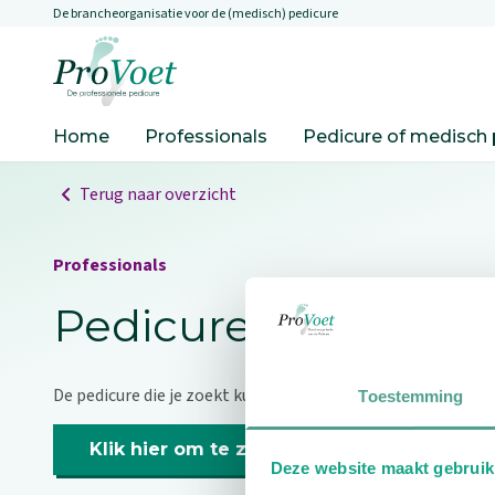
De brancheorganisatie voor de (medisch) pedicure
Overslaan en naar de inhoud gaan
Ga naar de homepagina
Home
Professionals
Pedicure of medisch 
Terug naar overzicht
Professionals
Pedicure niet gevo
De pedicure die je zoekt kunnen we niet vinden.
Toestemming
Klik hier om te zoeken naar een andere p
Deze website maakt gebruik