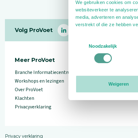
We gebruiken cookies om cont
websiteverkeer te analyseren
media, adverteren en analys
Footer
verstrekt of die ze hebben v
Volg ProVoet
linkedin
facebook
(Let op uitgaande link)
twitter
(Let op uitgaande l
instagram
(Let op uitga
(Le
Toestemmingsselectie
Noodzakelijk
Meer ProVoet
Branche Informatiecentrum
Workshops en lezingen
Weigeren
Over ProVoet
Klachten
Privacyverklaring
Privacy verklaring