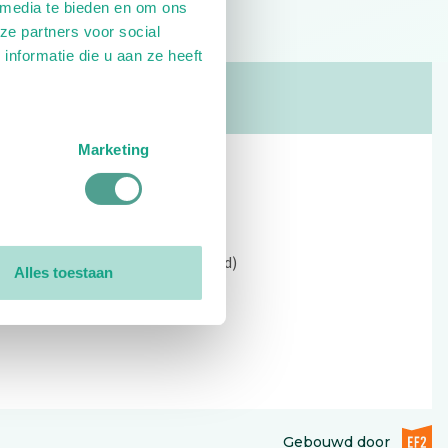
 media te bieden en om ons
ze partners voor social
nformatie die u aan ze heeft
Marketing
Contact
Kerkewijk 69, 3901 EC Veenendaal
Open: 09:00 - 12:30 (alleen ochtend)
Alles toestaan
Tel: 0318-551369
Contact:
contactformulier
EF2 (op
Gebouwd door