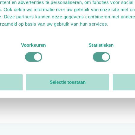
ent en advertenties te personaliseren, om functies voor social
. Ook delen we informatie over uw gebruik van onze site met on
e. Deze partners kunnen deze gegevens combineren met andere i
erzameld op basis van uw gebruik van hun services.
ink)
ande link)
t op uitgaande link)
Voorkeuren
Statistieken
Organisatie
Bestuur
Selectie toestaan