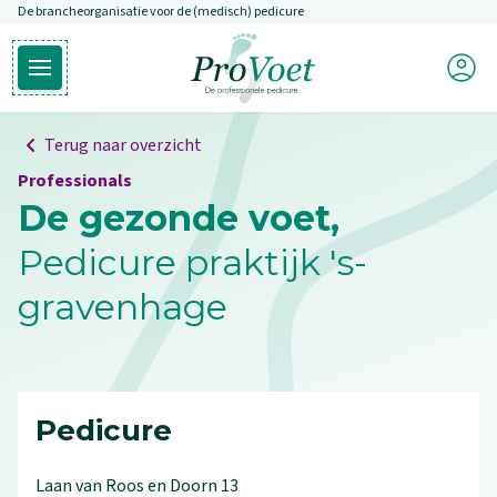
De brancheorganisatie voor de (medisch) pedicure
Overslaan en naar de inhoud gaan
Mijn P
Open hoofdmenu
Ga naar de homepagina
Terug naar overzicht
Professionals
De gezonde voet,
Pedicure praktijk 's-
gravenhage
Pedicure
Laan van Roos en Doorn
13