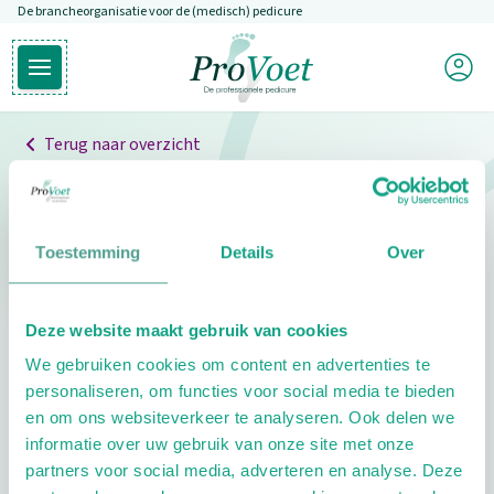
De brancheorganisatie voor de (medisch) pedicure
Overslaan en naar de inhoud gaan
Mijn P
Open hoofdmenu
Ga naar de homepagina
Terug naar overzicht
Professionals
Pedicure niet gevonden
Toestemming
Details
Over
De pedicure die je zoekt kunnen we niet vinden.
Deze website maakt gebruik van cookies
Klik hier om te zoeken naar een andere
We gebruiken cookies om content en advertenties te
pedicure.
personaliseren, om functies voor social media te bieden
en om ons websiteverkeer te analyseren. Ook delen we
informatie over uw gebruik van onze site met onze
partners voor social media, adverteren en analyse. Deze
Footer