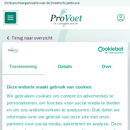
De brancheorganisatie voor de (medisch) pedicure
Overslaan en naar de inhoud gaan
Mijn P
Open hoofdmenu
Ga naar de homepagina
Terug naar overzicht
Professionals
Pedicure niet gevonden
Toestemming
Details
Over
De pedicure die je zoekt kunnen we niet vinden.
Deze website maakt gebruik van cookies
Klik hier om te zoeken naar een andere
We gebruiken cookies om content en advertenties te
pedicure.
personaliseren, om functies voor social media te bieden
en om ons websiteverkeer te analyseren. Ook delen we
informatie over uw gebruik van onze site met onze
partners voor social media, adverteren en analyse. Deze
Footer