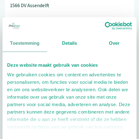
1566 DV
Assendelft
000-0000000
Toestemming
Details
Over
Bezoek de website
Deze website maakt gebruik van cookies
Schrijf ook een review
We gebruiken cookies om content en advertenties te
personaliseren, om functies voor social media te bieden
en om ons websiteverkeer te analyseren. Ook delen we
informatie over uw gebruik van onze site met onze
partners voor social media, adverteren en analyse. Deze
partners kunnen deze gegevens combineren met andere
informatie die u aan ze heeft verstrekt of die ze hebben
Openingstijden
verzameld op basis van uw gebruik van hun services.
Dag
Tijd