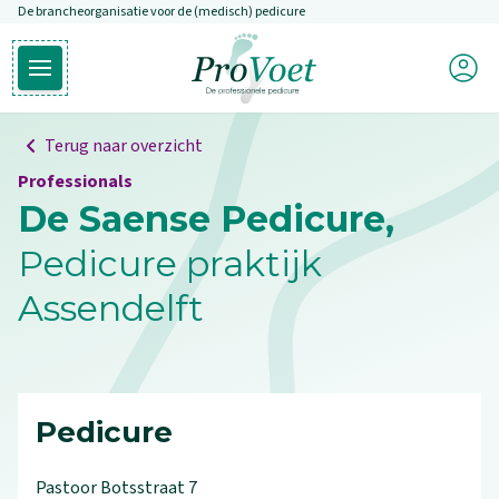
De brancheorganisatie voor de (medisch) pedicure
Overslaan en naar de inhoud gaan
Mijn P
Open hoofdmenu
Ga naar de homepagina
Terug naar overzicht
Professionals
De Saense Pedicure,
Pedicure praktijk
Assendelft
Pedicure
Pastoor Botsstraat
7