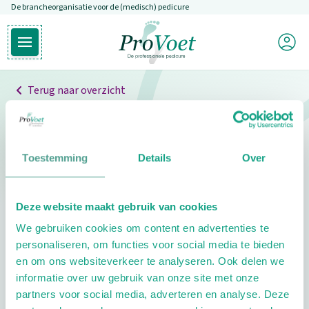
De brancheorganisatie voor de (medisch) pedicure
Overslaan en naar de inhoud gaan
Mijn P
Open hoofdmenu
Ga naar de homepagina
Terug naar overzicht
Professionals
Pedicure niet gevonden
Toestemming
Details
Over
De pedicure die je zoekt kunnen we niet vinden.
Deze website maakt gebruik van cookies
Klik hier om te zoeken naar een andere
We gebruiken cookies om content en advertenties te
pedicure.
personaliseren, om functies voor social media te bieden
en om ons websiteverkeer te analyseren. Ook delen we
informatie over uw gebruik van onze site met onze
partners voor social media, adverteren en analyse. Deze
Footer