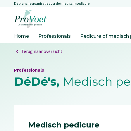
De brancheorganisatie voor de (medisch) pedicure
Overslaan en naar de inhoud gaan
Ga naar de homepagina
Home
Professionals
Pedicure of medisch 
Terug naar overzicht
Professionals
DéDé's,
Medisch pe
Medisch pedicure