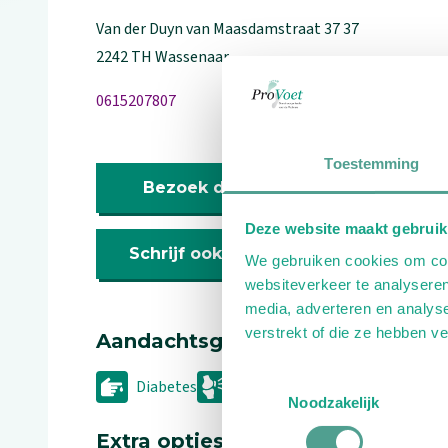
Van der Duyn van Maasdamstraat
37
37
2242 TH
Wassenaar
0615207807
Toestemming
Bezoek de website
Deze website maakt gebruik
Schrijf ook een review
We gebruiken cookies om cont
websiteverkeer te analyseren
media, adverteren en analys
verstrekt of die ze hebben v
Aandachtsgebieden
Toestemmingsselectie
Diabetes
Reuma
Wellness
Noodzakelijk
Extra opties