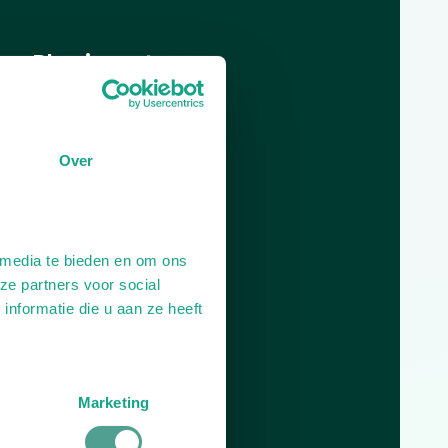
Dag
Tijd
Plan je route
Over
 media te bieden en om ons
ze partners voor social
nformatie die u aan ze heeft
Marketing