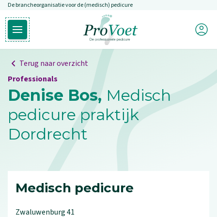
De brancheorganisatie voor de (medisch) pedicure
Overslaan en naar de inhoud gaan
Mijn P
Open hoofdmenu
Ga naar de homepagina
Terug naar overzicht
Professionals
Denise Bos,
Medisch
pedicure praktijk
Dordrecht
Medisch pedicure
Zwaluwenburg
41