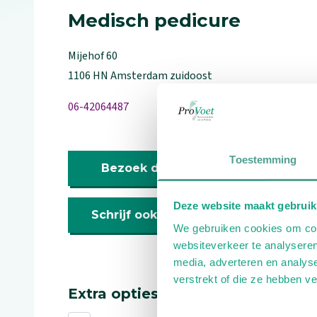
Medisch pedicure
Mijehof
60
1106 HN
Amsterdam zuidoost
06-42064487
Toestemming
Bezoek de website
Deze website maakt gebruik
Schrijf ook een review
We gebruiken cookies om cont
websiteverkeer te analyseren
media, adverteren en analys
verstrekt of die ze hebben v
Extra opties
Toestemmingsselectie