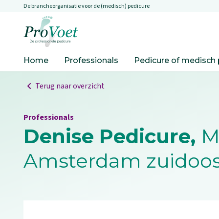
De brancheorganisatie voor de (medisch) pedicure
Overslaan en naar de inhoud gaan
Ga naar de homepagina
Home
Professionals
Pedicure of medisch 
Terug naar overzicht
Professionals
Denise Pedicure,
M
Amsterdam zuidoos