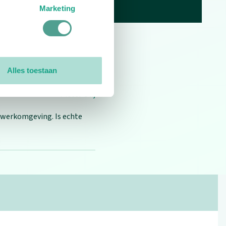
Marketing
10.0
1
reviews
Alles toestaan
Pieter Olij
e werkomgeving. Is echte