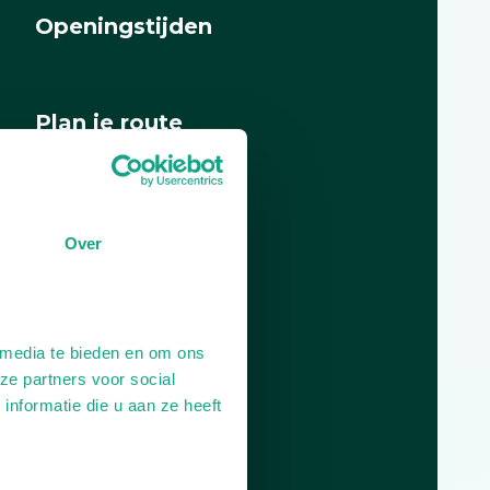
Openingstijden
Dag
Tijd
Plan je route
Over
 media te bieden en om ons
ze partners voor social
nformatie die u aan ze heeft