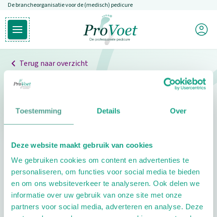
De brancheorganisatie voor de (medisch) pedicure
Overslaan en naar de inhoud gaan
Mijn P
Open hoofdmenu
Ga naar de homepagina
Terug naar overzicht
Professionals
Pedicure niet gevonden
Toestemming
Details
Over
De pedicure die je zoekt kunnen we niet vinden.
Deze website maakt gebruik van cookies
Klik hier om te zoeken naar een andere
We gebruiken cookies om content en advertenties te
pedicure.
personaliseren, om functies voor social media te bieden
en om ons websiteverkeer te analyseren. Ook delen we
informatie over uw gebruik van onze site met onze
partners voor social media, adverteren en analyse. Deze
Footer