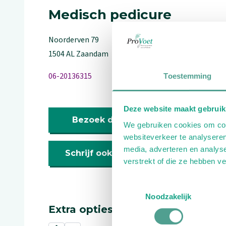
Medisch pedicure
Noorderven
79
1504 AL
Zaandam
06-20136315
Toestemming
Deze website maakt gebruik
Bezoek de website
We gebruiken cookies om cont
websiteverkeer te analyseren
media, adverteren en analys
Schrijf ook een review
verstrekt of die ze hebben v
Toestemmingsselectie
Noodzakelijk
Extra opties