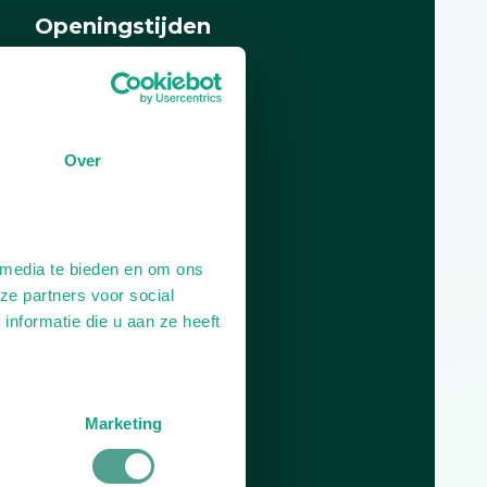
Openingstijden
Dag
Tijd
Plan je route
Over
 media te bieden en om ons
ze partners voor social
nformatie die u aan ze heeft
Marketing