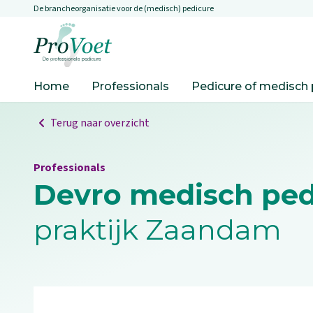
De brancheorganisatie voor de (medisch) pedicure
Overslaan en naar de inhoud gaan
Ga naar de homepagina
Home
Professionals
Pedicure of medisch 
Terug naar overzicht
Professionals
Devro medisch ped
praktijk Zaandam