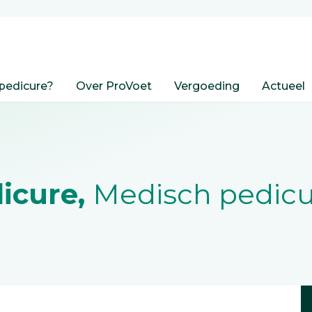
pedicure?
Over ProVoet
Vergoeding
Actueel
icure,
Medisch pedicu