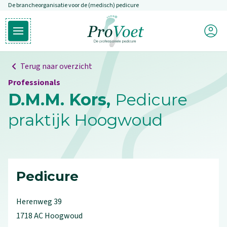
De brancheorganisatie voor de (medisch) pedicure
Overslaan en naar de inhoud gaan
Mijn P
Open hoofdmenu
Ga naar de homepagina
Terug naar overzicht
Professionals
D.M.M. Kors,
Pedicure
praktijk Hoogwoud
Pedicure
Herenweg
39
1718 AC
Hoogwoud