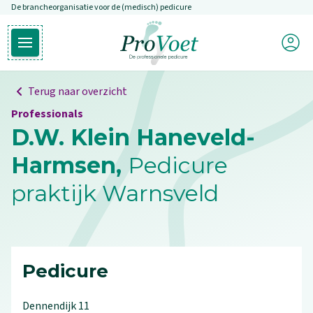
De brancheorganisatie voor de (medisch) pedicure
Overslaan en naar de inhoud gaan
Mijn P
Open hoofdmenu
Ga naar de homepagina
Terug naar overzicht
Professionals
D.W. Klein Haneveld-
Harmsen,
Pedicure
praktijk Warnsveld
Pedicure
Dennendijk
11