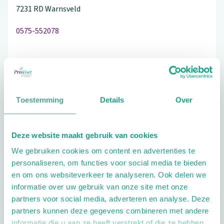
7231 RD
Warnsveld
0575-552078
Schrijf ook een review
Toestemming
Details
Over
Aandachtsgebieden
Deze website maakt gebruik van cookies
Geriatrie
We gebruiken cookies om content en advertenties te
personaliseren, om functies voor social media te bieden
Extra opties
en om ons websiteverkeer te analyseren. Ook delen we
informatie over uw gebruik van onze site met onze
partners voor social media, adverteren en analyse. Deze
partners kunnen deze gegevens combineren met andere
informatie die u aan ze heeft verstrekt of die ze hebben