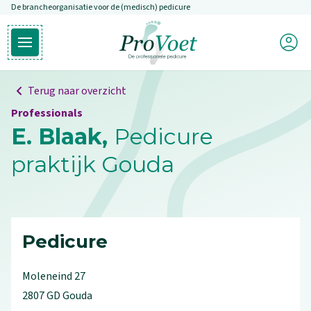
De brancheorganisatie voor de (medisch) pedicure
Overslaan en naar de inhoud gaan
Mijn P
Open hoofdmenu
Ga naar de homepagina
Terug naar overzicht
Professionals
E. Blaak,
Pedicure
praktijk Gouda
Pedicure
Moleneind
27
2807 GD
Gouda