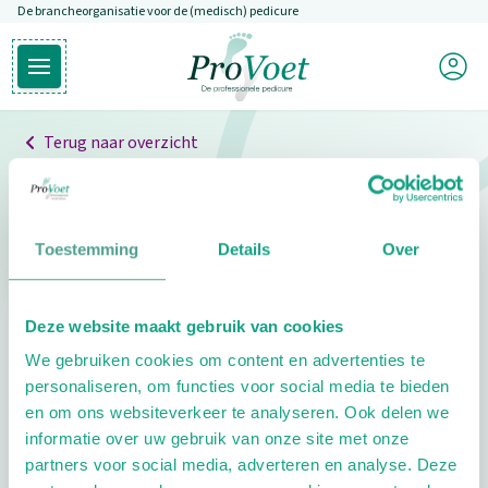
De brancheorganisatie voor de (medisch) pedicure
Overslaan en naar de inhoud gaan
Mijn P
Open hoofdmenu
Ga naar de homepagina
Terug naar overzicht
Professionals
Pedicure niet gevonden
Toestemming
Details
Over
De pedicure die je zoekt kunnen we niet vinden.
Deze website maakt gebruik van cookies
Klik hier om te zoeken naar een andere
We gebruiken cookies om content en advertenties te
pedicure.
personaliseren, om functies voor social media te bieden
en om ons websiteverkeer te analyseren. Ook delen we
informatie over uw gebruik van onze site met onze
partners voor social media, adverteren en analyse. Deze
Footer