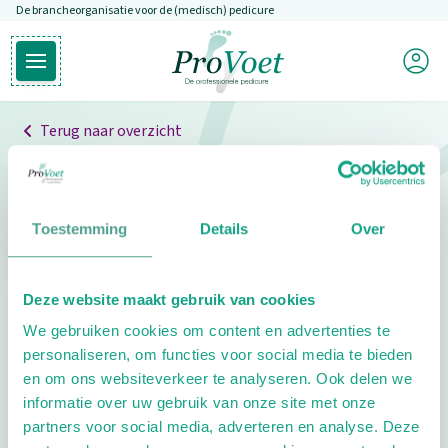
De brancheorganisatie voor de (medisch) pedicure
Overslaan en naar de inhoud gaan
Mijn P
Open hoofdmenu
Ga naar de homepagina
Terug naar overzicht
Professionals
Pedicure niet gevonden
Toestemming
Details
Over
De pedicure die je zoekt kunnen we niet vinden.
Deze website maakt gebruik van cookies
Klik hier om te zoeken naar een andere
We gebruiken cookies om content en advertenties te
pedicure.
personaliseren, om functies voor social media te bieden
en om ons websiteverkeer te analyseren. Ook delen we
informatie over uw gebruik van onze site met onze
partners voor social media, adverteren en analyse. Deze
Footer