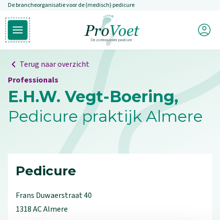
De brancheorganisatie voor de (medisch) pedicure
Overslaan en naar de inhoud gaan
Mijn P
Open hoofdmenu
Ga naar de homepagina
Terug naar overzicht
Professionals
E.H.W. Vegt-Boering,
Pedicure praktijk Almere
Pedicure
Frans Duwaerstraat
40
1318 AC
Almere