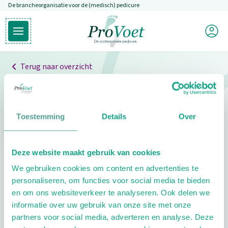
De brancheorganisatie voor de (medisch) pedicure
Overslaan en naar de inhoud gaan
Mijn P
Open hoofdmenu
Ga naar de homepagina
Terug naar overzicht
Professionals
Pedicure niet gevonden
Toestemming
Details
Over
De pedicure die je zoekt kunnen we niet vinden.
Deze website maakt gebruik van cookies
Klik hier om te zoeken naar een andere
We gebruiken cookies om content en advertenties te
pedicure.
personaliseren, om functies voor social media te bieden
en om ons websiteverkeer te analyseren. Ook delen we
informatie over uw gebruik van onze site met onze
partners voor social media, adverteren en analyse. Deze
Footer