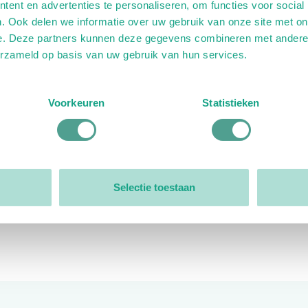
ent en advertenties te personaliseren, om functies voor social
. Ook delen we informatie over uw gebruik van onze site met on
e. Deze partners kunnen deze gegevens combineren met andere i
erzameld op basis van uw gebruik van hun services.
ink)
ande link)
t op uitgaande link)
Voorkeuren
Statistieken
Organisatie
Bestuur
Selectie toestaan