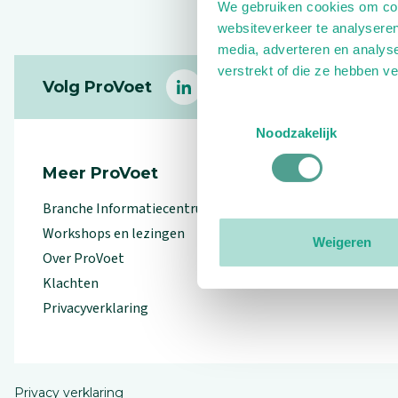
We gebruiken cookies om cont
websiteverkeer te analyseren
media, adverteren en analys
Footer
verstrekt of die ze hebben v
Volg ProVoet
linkedin
facebook
(Let op uitgaande link)
twitter
(Let op uitgaande l
instagram
(Let op uitga
(Le
Toestemmingsselectie
Noodzakelijk
Meer ProVoet
Branche Informatiecentrum
Workshops en lezingen
Weigeren
Over ProVoet
Klachten
Privacyverklaring
Privacy verklaring