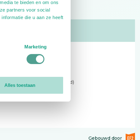
 media te bieden en om ons
ze partners voor social
nformatie die u aan ze heeft
Marketing
Contact
Kerkewijk 69, 3901 EC Veenendaal
Open: 09:00 - 12:30 (alleen ochtend)
Alles toestaan
Tel: 0318-551369
Contact:
contactformulier
EF2 (op
Gebouwd door