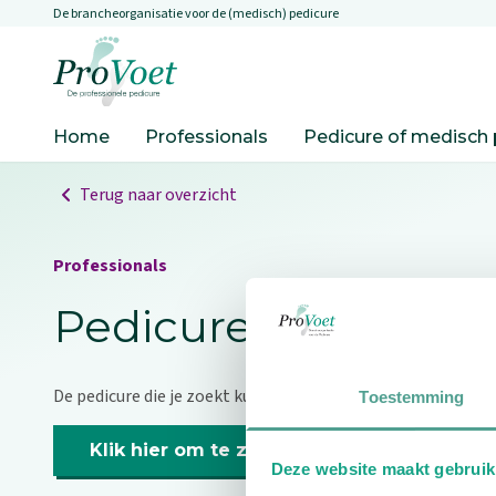
De brancheorganisatie voor de (medisch) pedicure
Overslaan en naar de inhoud gaan
Ga naar de homepagina
Home
Professionals
Pedicure of medisch 
Terug naar overzicht
Professionals
Pedicure niet gevo
De pedicure die je zoekt kunnen we niet vinden.
Toestemming
Klik hier om te zoeken naar een andere p
Deze website maakt gebruik