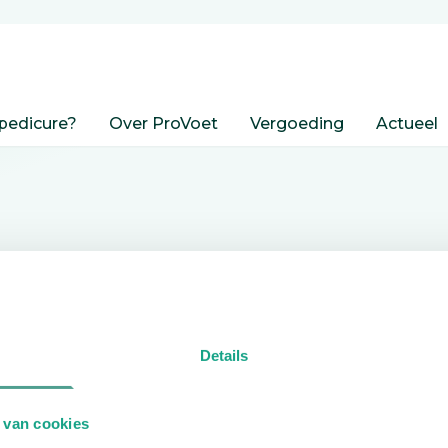
pedicure?
Over ProVoet
Vergoeding
Actueel
nden
Details
edicure.
 van cookies