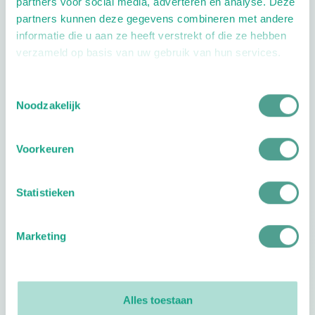
partners voor social media, adverteren en analyse. Deze
partners kunnen deze gegevens combineren met andere
Openingstijden
informatie die u aan ze heeft verstrekt of die ze hebben
verzameld op basis van uw gebruik van hun services.
Dag
Tijd
Dinsdag
14:00 - 18:00
Woensdag
09:00 - 18:00
Toestemmingsselectie
Noodzakelijk
Donderdag
14:00 - 18:00
Vrijdag
09:00 - 15:00
Voorkeuren
Plan je route
Statistieken
Marketing
Reviews
0
reviews
Alles toestaan