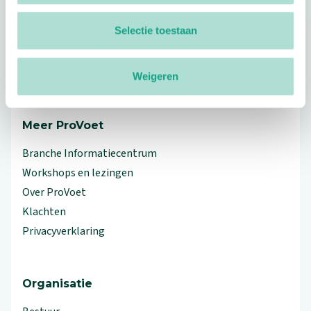
Footer
Selectie toestaan
Volg ProVoet
linkedin
facebook
(Let op uitgaande link)
twitter
(Let op uitgaande link)
instagram
(Let op uitgaande link)
(Let op uitgaande link)
Weigeren
Meer ProVoet
Branche Informatiecentrum
Workshops en lezingen
Over ProVoet
Klachten
Privacyverklaring
Organisatie