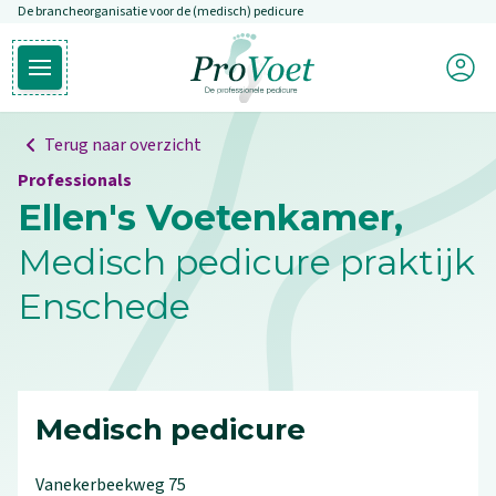
De brancheorganisatie voor de (medisch) pedicure
Overslaan en naar de inhoud gaan
Mijn P
Open hoofdmenu
Ga naar de homepagina
Terug naar overzicht
Professionals
Ellen's Voetenkamer,
Medisch pedicure praktijk
Enschede
Medisch pedicure
Vanekerbeekweg
75