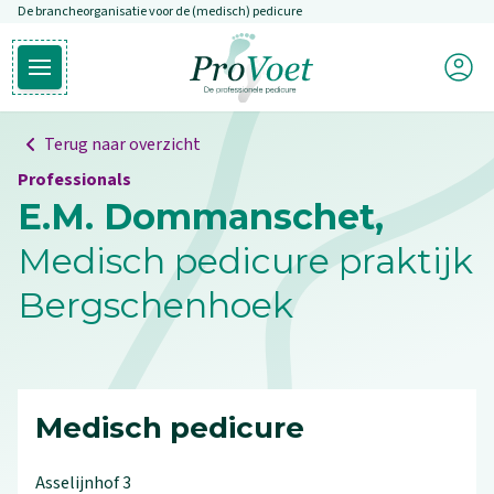
De brancheorganisatie voor de (medisch) pedicure
Overslaan en naar de inhoud gaan
Mijn P
Open hoofdmenu
Ga naar de homepagina
Terug naar overzicht
Professionals
E.M. Dommanschet,
Medisch pedicure praktijk
Bergschenhoek
Medisch pedicure
Asselijnhof
3