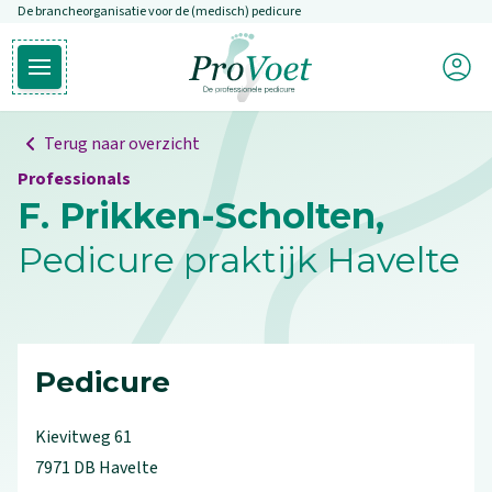
De brancheorganisatie voor de (medisch) pedicure
Overslaan en naar de inhoud gaan
Mijn P
Open hoofdmenu
Ga naar de homepagina
Terug naar overzicht
Professionals
F. Prikken-Scholten,
Pedicure praktijk Havelte
Pedicure
Kievitweg
61
7971 DB
Havelte