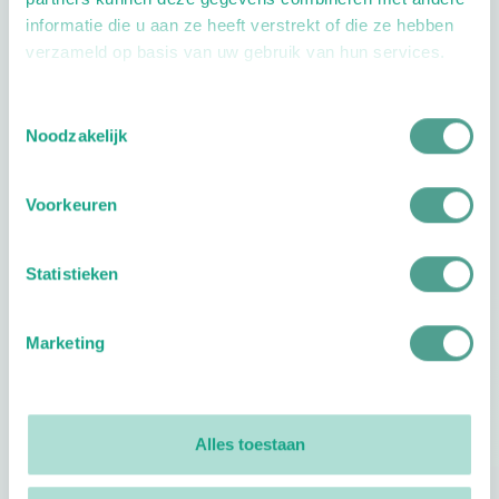
informatie die u aan ze heeft verstrekt of die ze hebben
verzameld op basis van uw gebruik van hun services.
Toestemmingsselectie
Openingstijden
Noodzakelijk
Dag
Tijd
Voorkeuren
Plan je route
Statistieken
Marketing
Reviews
0
reviews
Alles toestaan
Footer