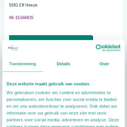
5591 ER
Heeze
06-15166835
Bezoek de website
Schrijf ook een review
Toestemming
Details
Over
Deze website maakt gebruik van cookies
Aandachtsgebieden
We gebruiken cookies om content en advertenties te
Diabetes
Reuma
personaliseren, om functies voor social media te bieden
en om ons websiteverkeer te analyseren. Ook delen we
Extra opties
informatie over uw gebruik van onze site met onze
partners voor social media, adverteren en analyse. Deze
partners kunnen deze gegevens combineren met andere