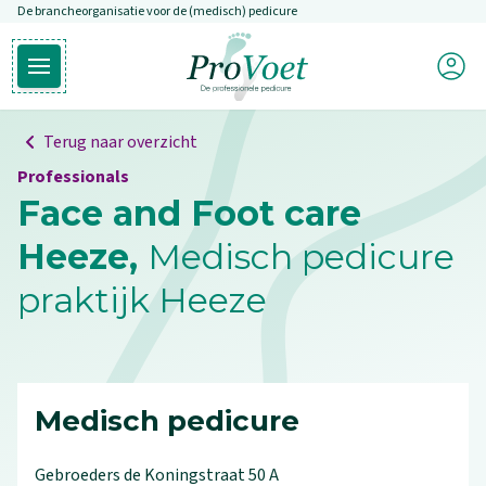
De brancheorganisatie voor de (medisch) pedicure
Overslaan en naar de inhoud gaan
Mijn P
Open hoofdmenu
Ga naar de homepagina
Terug naar overzicht
Professionals
Face and Foot care
Heeze,
Medisch pedicure
praktijk Heeze
Medisch pedicure
Gebroeders de Koningstraat
50
A