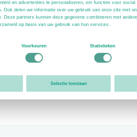
ent en advertenties te personaliseren, om functies voor social
. Ook delen we informatie over uw gebruik van onze site met on
e. Deze partners kunnen deze gegevens combineren met andere i
erzameld op basis van uw gebruik van hun services.
ink)
ande link)
t op uitgaande link)
Voorkeuren
Statistieken
Organisatie
Bestuur
Selectie toestaan