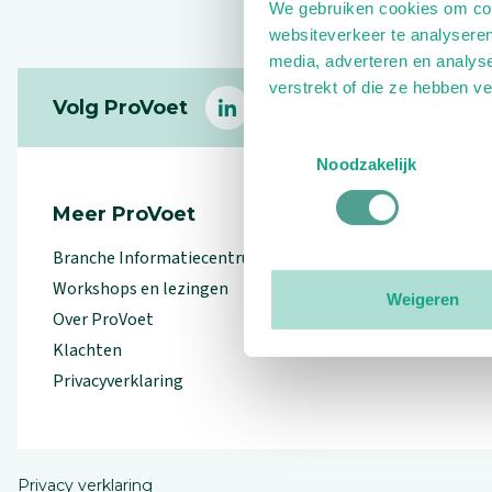
We gebruiken cookies om cont
websiteverkeer te analyseren
media, adverteren en analys
Footer
verstrekt of die ze hebben v
Volg ProVoet
linkedin
facebook
(Let op uitgaande link)
twitter
(Let op uitgaande l
instagram
(Let op uitga
(Le
Toestemmingsselectie
Noodzakelijk
Meer ProVoet
Branche Informatiecentrum
Workshops en lezingen
Weigeren
Over ProVoet
Klachten
Privacyverklaring
Privacy verklaring