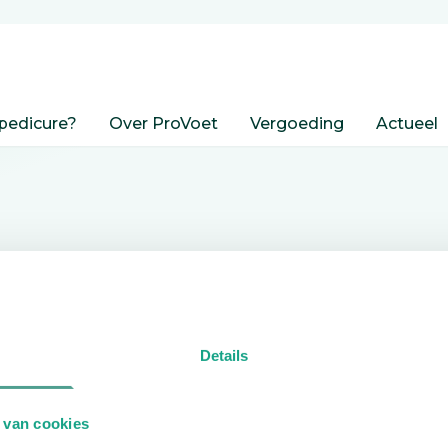
pedicure?
Over ProVoet
Vergoeding
Actueel
nden
Details
edicure.
 van cookies