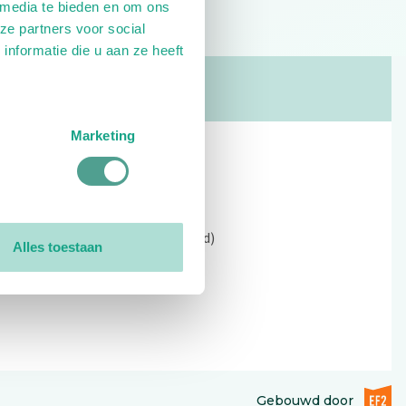
 media te bieden en om ons
ze partners voor social
nformatie die u aan ze heeft
Marketing
Contact
Kerkewijk 69, 3901 EC Veenendaal
Open: 09:00 - 12:30 (alleen ochtend)
Alles toestaan
Tel: 0318-551369
Contact:
contactformulier
EF2 (op
Gebouwd door