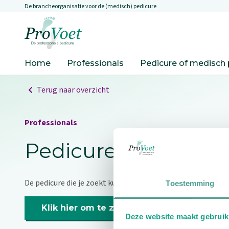
De brancheorganisatie voor de (medisch) pedicure
Overslaan en naar de inhoud gaan
Ga naar de homepagina
Home
Professionals
Pedicure of medisch 
Terug naar overzicht
Professionals
Pedicure niet gevo
De pedicure die je zoekt kunnen we niet vinden.
Toestemming
Klik hier om te zoeken naar een andere p
Deze website maakt gebruik