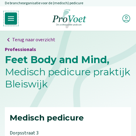
De brancheorganisatie voor de (medisch) pedicure
Overslaan en naar de inhoud gaan
Mijn P
Open hoofdmenu
Ga naar de homepagina
Terug naar overzicht
Professionals
Feet Body and Mind,
Medisch pedicure praktijk
Bleiswijk
Medisch pedicure
Dorpsstraat
3