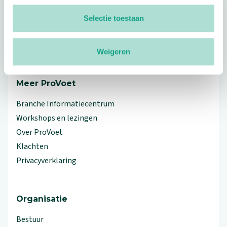
Footer
Selectie toestaan
Volg ProVoet
linkedin
facebook
(Let op uitgaande link)
twitter
(Let op uitgaande link)
instagram
(Let op uitgaande link)
(Let op uitgaande link)
Weigeren
Meer ProVoet
Branche Informatiecentrum
Workshops en lezingen
Over ProVoet
Klachten
Privacyverklaring
Organisatie
Bestuur