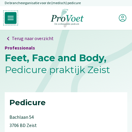
De brancheorganisatie voor de (medisch) pedicure
Overslaan en naar de inhoud gaan
Mijn P
Open hoofdmenu
Ga naar de homepagina
Terug naar overzicht
Professionals
Feet, Face and Body,
Pedicure praktijk Zeist
Pedicure
Bachlaan
54
3706 BD
Zeist