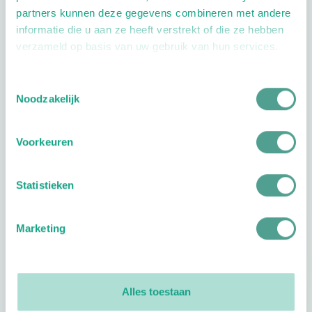
Openingstijden
partners kunnen deze gegevens combineren met andere
informatie die u aan ze heeft verstrekt of die ze hebben
Dag
Tijd
Maandag
08:30 - 17:00
verzameld op basis van uw gebruik van hun services.
Dinsdag
09:00 - 13:30
Woensdag
09:00 - 13:30
Toestemmingsselectie
Noodzakelijk
Donderdag
09:00 - 13:30
Vrijdag
09:00 - 13:30
Voorkeuren
Plan je route
Statistieken
Marketing
Reviews
0
reviews
Alles toestaan