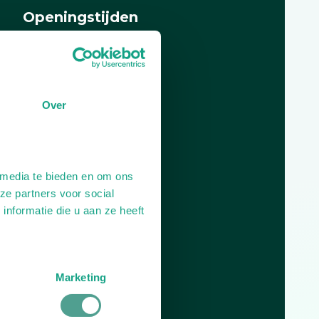
Openingstijden
Dag
Tijd
Plan je route
Over
 media te bieden en om ons
ze partners voor social
nformatie die u aan ze heeft
Marketing