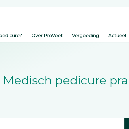
pedicure?
Over ProVoet
Vergoeding
Actueel
,
Medisch pedicure prak