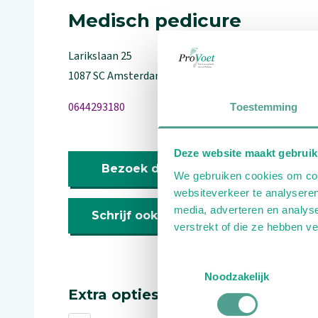
Medisch pedicure
Larikslaan
25
1087 SC
Amsterdam
0644293180
Toestemming
Deze website maakt gebruik
Bezoek de website
We gebruiken cookies om cont
websiteverkeer te analyseren
media, adverteren en analys
Schrijf ook een review
verstrekt of die ze hebben v
Toestemmingsselectie
Noodzakelijk
Extra opties