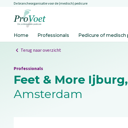
De brancheorganisatie voor de (medisch) pedicure
Overslaan en naar de inhoud gaan
Ga naar de homepagina
Home
Professionals
Pedicure of medisch 
Terug naar overzicht
Professionals
Feet & More Ijburg
Amsterdam