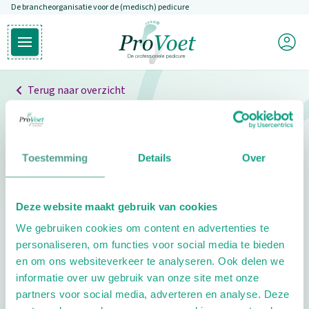
De brancheorganisatie voor de (medisch) pedicure
Overslaan en naar de inhoud gaan
Mijn P
Open hoofdmenu
Ga naar de homepagina
Terug naar overzicht
Professionals
Pedicure niet gevonden
Toestemming
Details
Over
De pedicure die je zoekt kunnen we niet vinden.
Deze website maakt gebruik van cookies
Klik hier om te zoeken naar een andere
We gebruiken cookies om content en advertenties te
pedicure.
personaliseren, om functies voor social media te bieden
en om ons websiteverkeer te analyseren. Ook delen we
informatie over uw gebruik van onze site met onze
partners voor social media, adverteren en analyse. Deze
Footer