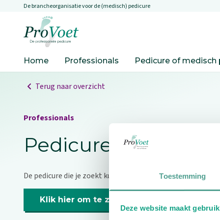
De brancheorganisatie voor de (medisch) pedicure
Overslaan en naar de inhoud gaan
Ga naar de homepagina
Home
Professionals
Pedicure of medisch 
Terug naar overzicht
Professionals
Pedicure niet gevo
De pedicure die je zoekt kunnen we niet vinden.
Toestemming
Klik hier om te zoeken naar een andere p
Deze website maakt gebruik