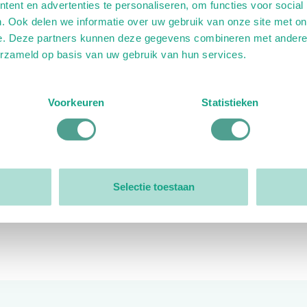
ent en advertenties te personaliseren, om functies voor social
. Ook delen we informatie over uw gebruik van onze site met on
e. Deze partners kunnen deze gegevens combineren met andere i
erzameld op basis van uw gebruik van hun services.
ink)
ande link)
t op uitgaande link)
Voorkeuren
Statistieken
Organisatie
Bestuur
Selectie toestaan