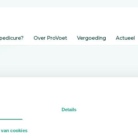
pedicure?
Over ProVoet
Vergoeding
Actueel
nden
Details
edicure.
 van cookies