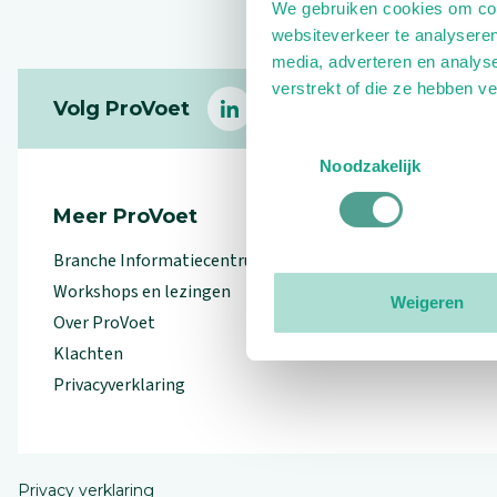
We gebruiken cookies om cont
websiteverkeer te analyseren
media, adverteren en analys
Footer
verstrekt of die ze hebben v
Volg ProVoet
linkedin
facebook
(Let op uitgaande link)
twitter
(Let op uitgaande l
instagram
(Let op uitga
(Le
Toestemmingsselectie
Noodzakelijk
Meer ProVoet
Branche Informatiecentrum
Workshops en lezingen
Weigeren
Over ProVoet
Klachten
Privacyverklaring
Privacy verklaring