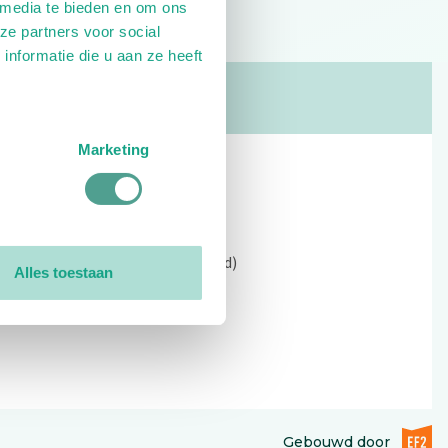
 media te bieden en om ons
ze partners voor social
nformatie die u aan ze heeft
Marketing
Contact
Kerkewijk 69, 3901 EC Veenendaal
Open: 09:00 - 12:30 (alleen ochtend)
Alles toestaan
Tel: 0318-551369
Contact:
contactformulier
EF2 (op
Gebouwd door