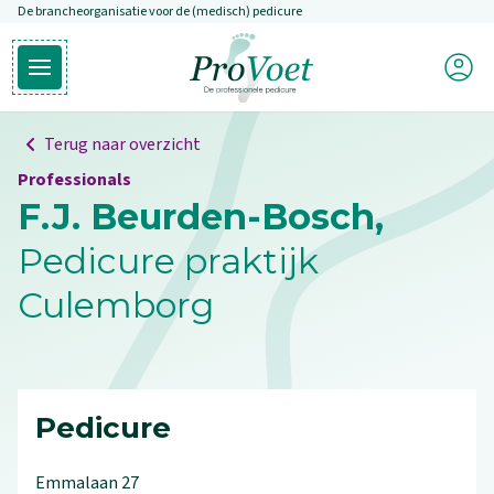
De brancheorganisatie voor de (medisch) pedicure
Overslaan en naar de inhoud gaan
Mijn P
Open hoofdmenu
Ga naar de homepagina
Terug naar overzicht
Professionals
F.J. Beurden-Bosch,
Pedicure praktijk
Culemborg
Pedicure
Emmalaan
27