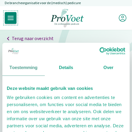
De brancheorganisatie voor de (medisch) pedicure
Overslaan en naar de inhoud gaan
Mijn P
Open hoofdmenu
Ga naar de homepagina
Terug naar overzicht
Professionals
Pedicure niet gevonden
Toestemming
Details
Over
De pedicure die je zoekt kunnen we niet vinden.
Deze website maakt gebruik van cookies
Klik hier om te zoeken naar een andere
We gebruiken cookies om content en advertenties te
pedicure.
personaliseren, om functies voor social media te bieden
en om ons websiteverkeer te analyseren. Ook delen we
informatie over uw gebruik van onze site met onze
partners voor social media, adverteren en analyse. Deze
Footer