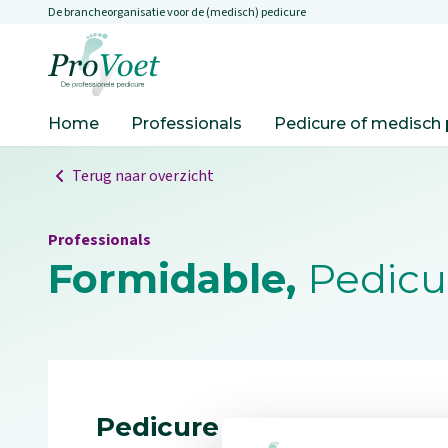
De brancheorganisatie voor de (medisch) pedicure
Overslaan en naar de inhoud gaan
Ga naar de homepagina
Home
Professionals
Pedicure of medisch 
Terug naar overzicht
Professionals
Formidable,
Pedicur
Pedicure