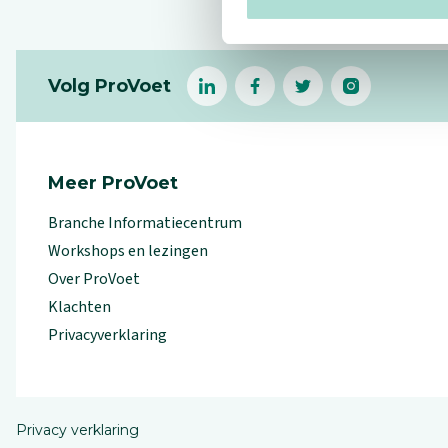
Footer
Volg ProVoet
linkedin
facebook
(Let op uitgaande link)
twitter
(Let op uitgaande l
instagram
(Let op uitga
(Le
Meer ProVoet
Branche Informatiecentrum
Workshops en lezingen
Over ProVoet
Klachten
Privacyverklaring
Privacy verklaring