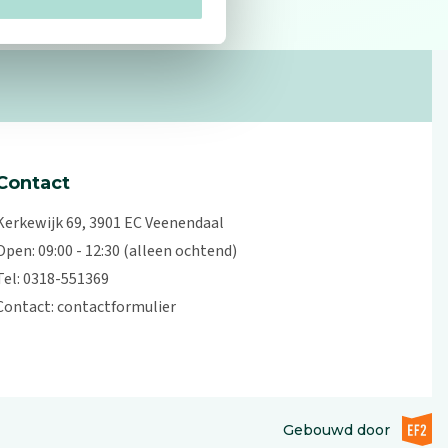
Contact
Kerkewijk 69, 3901 EC Veenendaal
Open: 09:00 - 12:30 (alleen ochtend)
Tel: 0318-551369
Contact:
contactformulier
EF2 (op
Gebouwd door