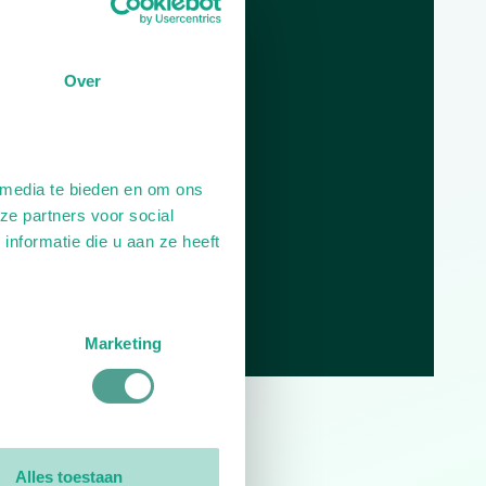
Dag
Tijd
Plan je route
Over
 media te bieden en om ons
ze partners voor social
nformatie die u aan ze heeft
Marketing
0
reviews
Alles toestaan