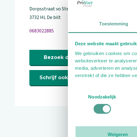
Dorpsstraat vo Steenstraat
128
3732 HL
De bilt
Toestemming
0683022885
Deze website maakt gebruik
We gebruiken cookies om cont
Bezoek de website
websiteverkeer te analyseren
media, adverteren en analys
verstrekt of die ze hebben v
Schrijf ook een review
Toestemmingsselectie
Noodzakelijk
Reviews
Weigeren