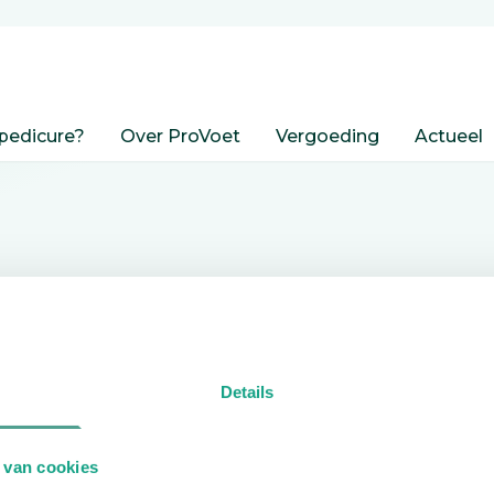
pedicure?
Over ProVoet
Vergoeding
Actueel
nden
Details
edicure.
 van cookies