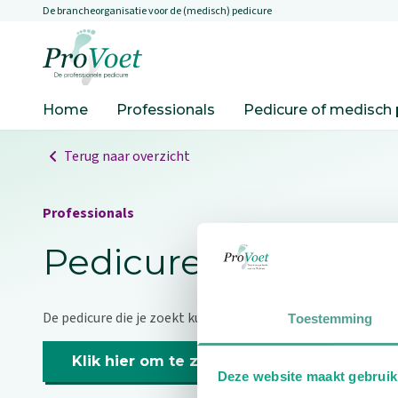
De brancheorganisatie voor de (medisch) pedicure
Overslaan en naar de inhoud gaan
Ga naar de homepagina
Home
Professionals
Pedicure of medisch 
Terug naar overzicht
Professionals
Pedicure niet gevo
De pedicure die je zoekt kunnen we niet vinden.
Toestemming
Klik hier om te zoeken naar een andere p
Deze website maakt gebruik