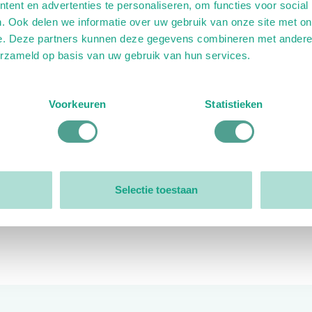
ent en advertenties te personaliseren, om functies voor social
. Ook delen we informatie over uw gebruik van onze site met on
e. Deze partners kunnen deze gegevens combineren met andere i
erzameld op basis van uw gebruik van hun services.
ink)
ande link)
t op uitgaande link)
Voorkeuren
Statistieken
Organisatie
Bestuur
Selectie toestaan