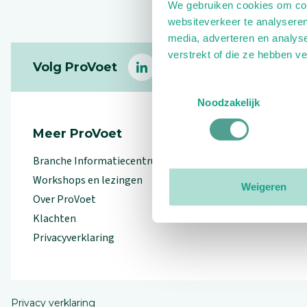
We gebruiken cookies om cont
websiteverkeer te analyseren
media, adverteren en analys
Footer
verstrekt of die ze hebben v
Volg ProVoet
linkedin
facebook
(Let op uitgaande link)
twitter
(Let op uitgaande l
instagram
(Let op uitga
(Le
Toestemmingsselectie
Noodzakelijk
Meer ProVoet
Branche Informatiecentrum
Workshops en lezingen
Weigeren
Over ProVoet
Klachten
Privacyverklaring
Privacy verklaring