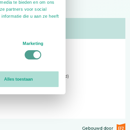
 media te bieden en om ons
ze partners voor social
nformatie die u aan ze heeft
Marketing
Contact
Kerkewijk 69, 3901 EC Veenendaal
Open: 09:00 - 12:30 (alleen ochtend)
Alles toestaan
Tel: 0318-551369
Contact:
contactformulier
EF2 (op
Gebouwd door