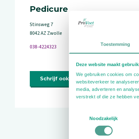
Pedicure
Stinsweg
7
8042 AZ
Zwolle
Toestemming
038-4224323
Deze website maakt gebruik
We gebruiken cookies om cont
Schrijf ook een review
websiteverkeer te analyseren
media, adverteren en analys
verstrekt of die ze hebben v
Toestemmingsselectie
Noodzakelijk
Reviews