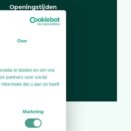
Openingstijden
Dag
Tijd
Plan je route
Over
 media te bieden en om ons
ze partners voor social
nformatie die u aan ze heeft
Marketing
10.0
1
reviews