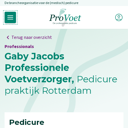
De brancheorganisatie voor de (medisch) pedicure
Overslaan en naar de inhoud gaan
Mijn P
Open hoofdmenu
Ga naar de homepagina
Terug naar overzicht
Professionals
Gaby Jacobs
Professionele
Voetverzorger,
Pedicure
praktijk Rotterdam
Pedicure