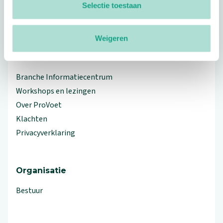
Selectie toestaan
linkedin
facebook
(Let op uitgaande link)
twitter
(Let op uitgaande link)
instagram
(Let op uitgaande link)
(Let op uitgaande link)
Weigeren
Meer ProVoet
Branche Informatiecentrum
Workshops en lezingen
Over ProVoet
Klachten
Privacyverklaring
Organisatie
Bestuur