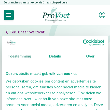
De brancheorganisatie voor de (medisch) pedicure
Overslaan en naar de inhoud gaan
Mijn P
Open hoofdmenu
Ga naar de homepagina
Terug naar overzicht
Professionals
Pedicure niet gevonden
Toestemming
Details
Over
De pedicure die je zoekt kunnen we niet vinden.
Deze website maakt gebruik van cookies
Klik hier om te zoeken naar een andere
We gebruiken cookies om content en advertenties te
pedicure.
personaliseren, om functies voor social media te bieden
en om ons websiteverkeer te analyseren. Ook delen we
informatie over uw gebruik van onze site met onze
partners voor social media, adverteren en analyse. Deze
Footer