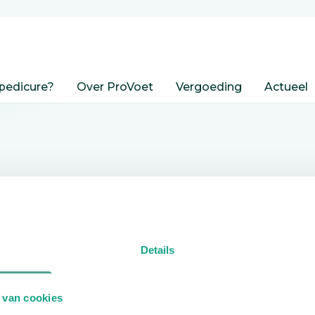
pedicure?
Over ProVoet
Vergoeding
Actueel
nden
Details
edicure.
 van cookies