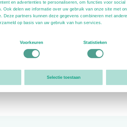
ent en advertenties te personaliseren, om functies voor social
. Ook delen we informatie over uw gebruik van onze site met on
e. Deze partners kunnen deze gegevens combineren met andere i
erzameld op basis van uw gebruik van hun services.
ink)
ande link)
t op uitgaande link)
Voorkeuren
Statistieken
Organisatie
Bestuur
Selectie toestaan