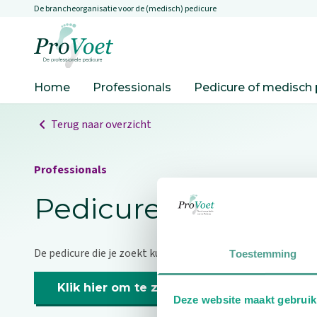
De brancheorganisatie voor de (medisch) pedicure
Overslaan en naar de inhoud gaan
Ga naar de homepagina
Home
Professionals
Pedicure of medisch 
Terug naar overzicht
Professionals
Pedicure niet gevo
De pedicure die je zoekt kunnen we niet vinden.
Toestemming
Klik hier om te zoeken naar een andere p
Deze website maakt gebruik