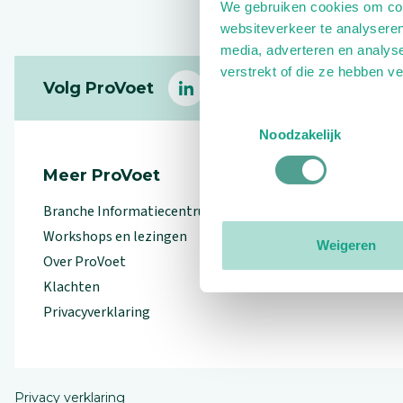
We gebruiken cookies om cont
websiteverkeer te analyseren
media, adverteren en analys
Footer
verstrekt of die ze hebben v
Volg ProVoet
linkedin
facebook
(Let op uitgaande link)
twitter
(Let op uitgaande l
instagram
(Let op uitga
(Le
Toestemmingsselectie
Noodzakelijk
Meer ProVoet
Branche Informatiecentrum
Workshops en lezingen
Weigeren
Over ProVoet
Klachten
Privacyverklaring
Privacy verklaring