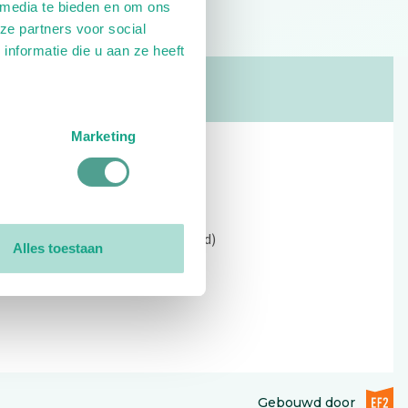
 media te bieden en om ons
ze partners voor social
nformatie die u aan ze heeft
Marketing
Contact
Kerkewijk 69, 3901 EC Veenendaal
Open: 09:00 - 12:30 (alleen ochtend)
Alles toestaan
Tel: 0318-551369
Contact:
contactformulier
EF2 (op
Gebouwd door