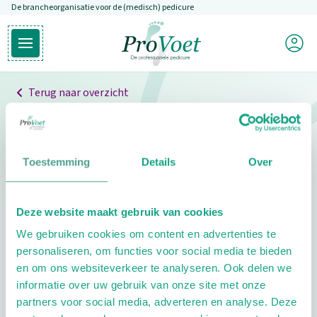
De brancheorganisatie voor de (medisch) pedicure
Overslaan en naar de inhoud gaan
Mijn P
Open hoofdmenu
Ga naar de homepagina
Terug naar overzicht
Professionals
Pedicure niet gevonden
Toestemming
Details
Over
De pedicure die je zoekt kunnen we niet vinden.
Deze website maakt gebruik van cookies
Klik hier om te zoeken naar een andere
We gebruiken cookies om content en advertenties te
pedicure.
personaliseren, om functies voor social media te bieden
en om ons websiteverkeer te analyseren. Ook delen we
informatie over uw gebruik van onze site met onze
partners voor social media, adverteren en analyse. Deze
Footer