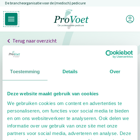
De brancheorganisatie voor de (medisch) pedicure
Overslaan en naar de inhoud gaan
Mijn P
Open hoofdmenu
Ga naar de homepagina
Terug naar overzicht
Professionals
Pedicure niet gevonden
Toestemming
Details
Over
De pedicure die je zoekt kunnen we niet vinden.
Deze website maakt gebruik van cookies
Klik hier om te zoeken naar een andere
We gebruiken cookies om content en advertenties te
pedicure.
personaliseren, om functies voor social media te bieden
en om ons websiteverkeer te analyseren. Ook delen we
informatie over uw gebruik van onze site met onze
partners voor social media, adverteren en analyse. Deze
Footer