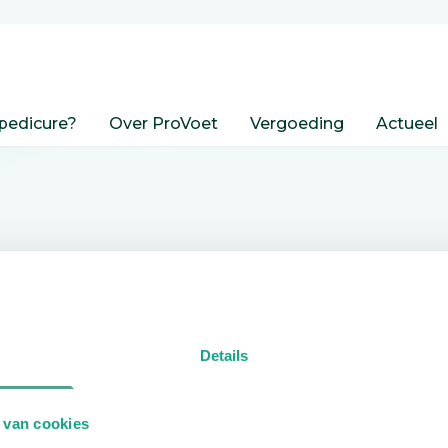
pedicure?
Over ProVoet
Vergoeding
Actueel
nden
Details
edicure.
 van cookies