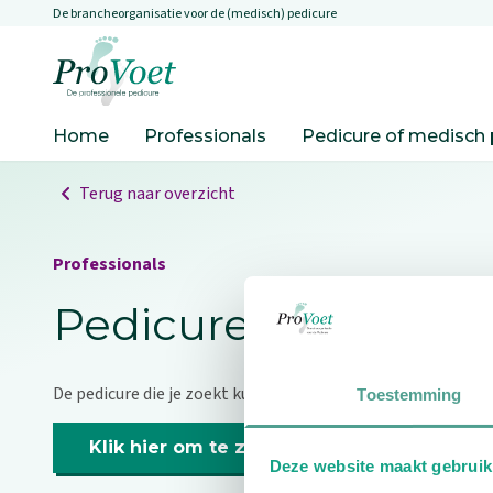
De brancheorganisatie voor de (medisch) pedicure
Overslaan en naar de inhoud gaan
Ga naar de homepagina
Home
Professionals
Pedicure of medisch 
Terug naar overzicht
Professionals
Pedicure niet gevo
De pedicure die je zoekt kunnen we niet vinden.
Toestemming
Klik hier om te zoeken naar een andere p
Deze website maakt gebruik