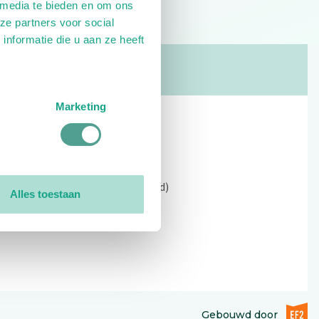
 media te bieden en om ons
ze partners voor social
nformatie die u aan ze heeft
Marketing
Contact
Kerkewijk 69, 3901 EC Veenendaal
Open: 09:00 - 12:30 (alleen ochtend)
Alles toestaan
Tel: 0318-551369
Contact:
contactformulier
EF2 (op
Gebouwd door