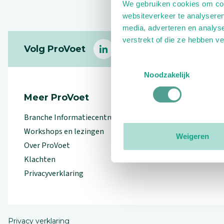
We gebruiken cookies om cont
websiteverkeer te analyseren
media, adverteren en analys
Footer
verstrekt of die ze hebben v
Volg ProVoet
linkedin
facebook
(Let op uitgaande link)
twitter
(Let op uitgaande l
instagram
(Let op uitga
(Le
Toestemmingsselectie
Noodzakelijk
Meer ProVoet
Branche Informatiecentrum
Workshops en lezingen
Weigeren
Over ProVoet
Klachten
Privacyverklaring
Privacy verklaring