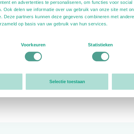
ent en advertenties te personaliseren, om functies voor social
. Ook delen we informatie over uw gebruik van onze site met on
e. Deze partners kunnen deze gegevens combineren met andere i
erzameld op basis van uw gebruik van hun services.
ink)
ande link)
t op uitgaande link)
Voorkeuren
Statistieken
Organisatie
Bestuur
Selectie toestaan