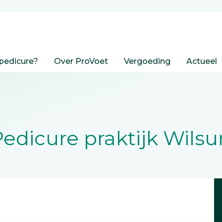
pedicure?
Over ProVoet
Vergoeding
Actueel
edicure praktijk Wils