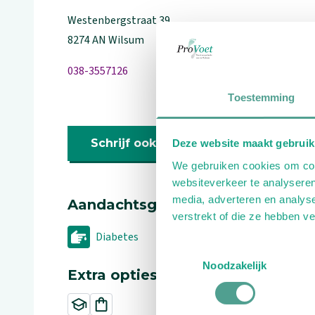
Westenbergstraat
39
8274 AN
Wilsum
038-3557126
Toestemming
Schrijf ook een review
Deze website maakt gebruik
We gebruiken cookies om cont
websiteverkeer te analyseren
media, adverteren en analys
Aandachtsgebieden
verstrekt of die ze hebben v
Diabetes
Toestemmingsselectie
Noodzakelijk
Extra opties