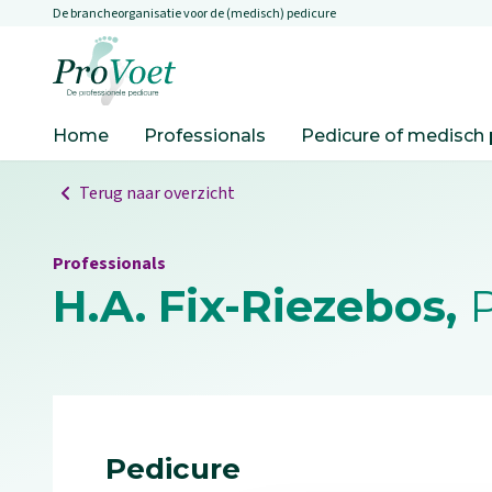
De brancheorganisatie voor de (medisch) pedicure
Overslaan en naar de inhoud gaan
Ga naar de homepagina
Home
Professionals
Pedicure of medisch 
Terug naar overzicht
Professionals
H.A. Fix-Riezebos,
P
Pedicure