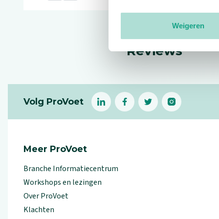
Weigeren
Reviews
Footer
Volg ProVoet
linkedin
facebook
(Let op uitgaande link)
twitter
(Let op uitgaande l
instagram
(Let op uitga
(Le
Meer ProVoet
Branche Informatiecentrum
Workshops en lezingen
Over ProVoet
Klachten