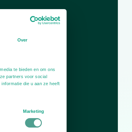
Dag
Tijd
Plan je route
Over
 media te bieden en om ons
ze partners voor social
nformatie die u aan ze heeft
Marketing