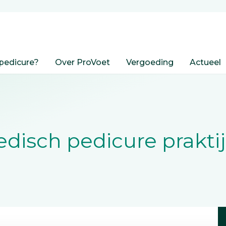
pedicure?
Over ProVoet
Vergoeding
Actueel
disch pedicure prakti