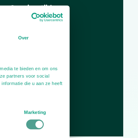
Openingstijden
Dag
Tijd
Plan je route
Over
 media te bieden en om ons
ze partners voor social
nformatie die u aan ze heeft
Marketing