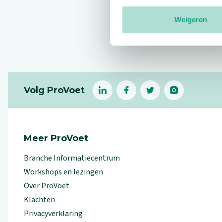
Weigeren
Reviews
Footer
Volg ProVoet
linkedin
facebook
(Let op uitgaande link)
twitter
(Let op uitgaande l
instagram
(Let op uitga
(Le
Meer ProVoet
Branche Informatiecentrum
Workshops en lezingen
Over ProVoet
Klachten
Privacyverklaring