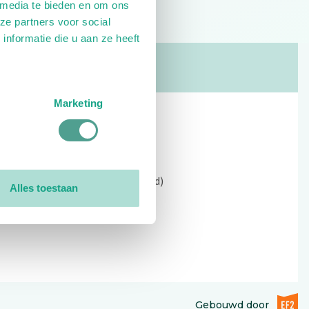
 media te bieden en om ons
ze partners voor social
nformatie die u aan ze heeft
Marketing
Contact
Kerkewijk 69, 3901 EC Veenendaal
Open: 09:00 - 12:30 (alleen ochtend)
Alles toestaan
Tel: 0318-551369
Contact:
contactformulier
EF2 (op
Gebouwd door