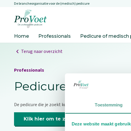
De brancheorganisatie voor de (medisch) pedicure
Overslaan en naar de inhoud gaan
Ga naar de homepagina
Home
Professionals
Pedicure of medisch 
Terug naar overzicht
Professionals
Pedicure niet gevo
De pedicure die je zoekt kunnen we niet vinden.
Toestemming
Klik hier om te zoeken naar een andere p
Deze website maakt gebruik