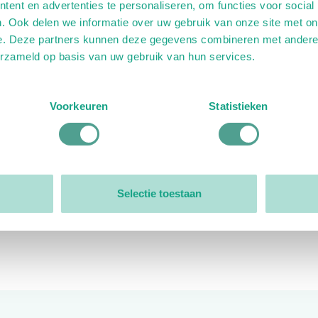
ent en advertenties te personaliseren, om functies voor social
. Ook delen we informatie over uw gebruik van onze site met on
e. Deze partners kunnen deze gegevens combineren met andere i
erzameld op basis van uw gebruik van hun services.
ink)
ande link)
t op uitgaande link)
Voorkeuren
Statistieken
Organisatie
Bestuur
Selectie toestaan