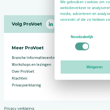
We gebruiken cookies om cont
websiteverkeer te analyseren
media, adverteren en analys
Footer
verstrekt of die ze hebben v
Volg ProVoet
linkedin
facebook
(Let op uitgaande link)
twitter
(Let op uitgaande l
instagram
(Let op uitga
(Le
Toestemmingsselectie
Noodzakelijk
Meer ProVoet
Branche Informatiecentrum
Workshops en lezingen
Weigeren
Over ProVoet
Klachten
Privacyverklaring
Privacy verklaring