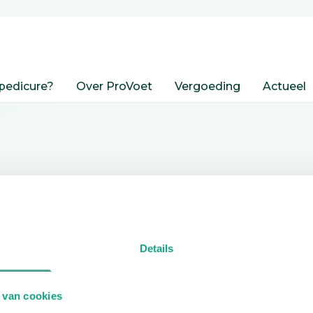
pedicure?
Over ProVoet
Vergoeding
Actueel
nden
Details
edicure.
 van cookies